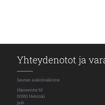
Yhteydenotot ja var
Saunan aukioloaikoina
Hämeentie 63
00550 Helsinki
puh.