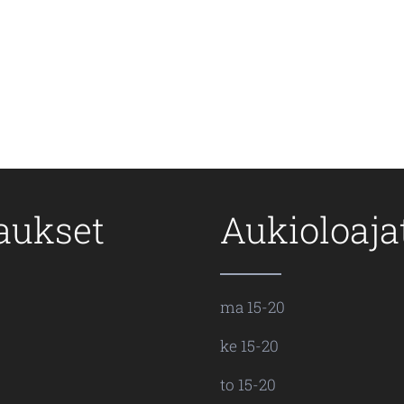
aukset
Aukioloaja
ma 15-20
ke 15-20
to 15-20