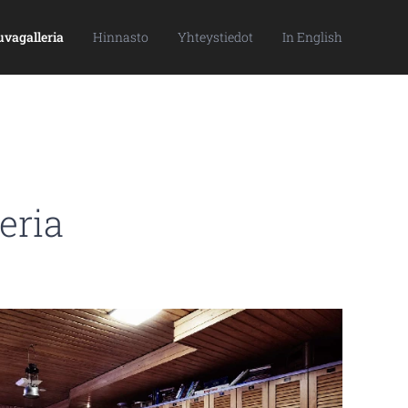
vagalleria
Hinnasto
Yhteystiedot
In English
eria